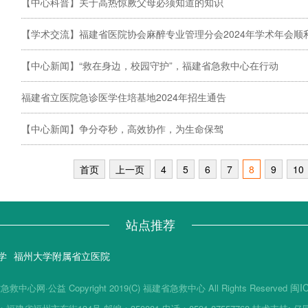
【中心科普】关于高热惊厥父母必须知道的知识
【学术交流】福建省医院协会麻醉专业管理分会2024年学术年会顺
【中心新闻】“救在身边，校园守护”，福建省急救中心在行动
福建省立医院急诊医学住培基地2024年招生通告
【中心新闻】争分夺秒，高效协作，为生命保驾
首页
上一页
4
5
6
7
8
9
10
站点推荐
学
福州大学附属省立医院
闽I
网·公益 Copyright 2019(C) 福建省急救中心 All Rights Reserved